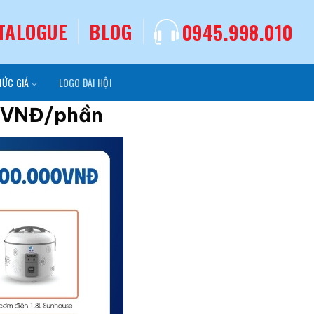
TALOGUE
BLOG
0945.998.010
MỨC GIÁ
LOGO ĐẠI HỘI
00VNĐ/phần