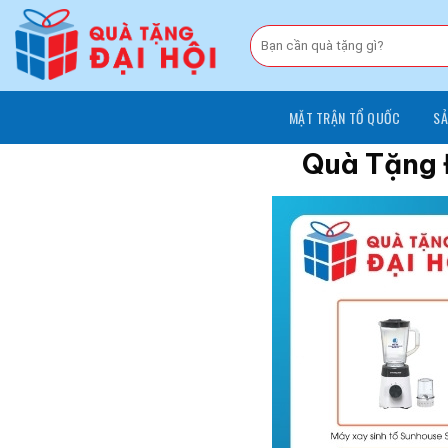
Chuyển
đến
Tìm
kiếm:
nội
dung
MẶT TRẬN TỔ QUỐC
SẢ
Quà Tặng 