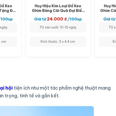
 Đổ Keo
Huy Hiệu Kim Loại Đổ Keo
Huy Hi
Tặng Đại
Ghim Băng Cài Quà Đại Biểu
Ghim Cá
H-PK04
Hội Đồng Nhân Dân DH-PK03
Hội 
24.000
₫
/100sp
Giá từ
/100sp
Giá từ
 ngày
TG sản xuất: 10-15 ngày
TG s
4 cm
Kích thước: 3 x 4.4 cm
Kí
ại hội
tiện ích như một tác phẩm nghệ thuật mang
n trọng, tinh tế và gắn kết.