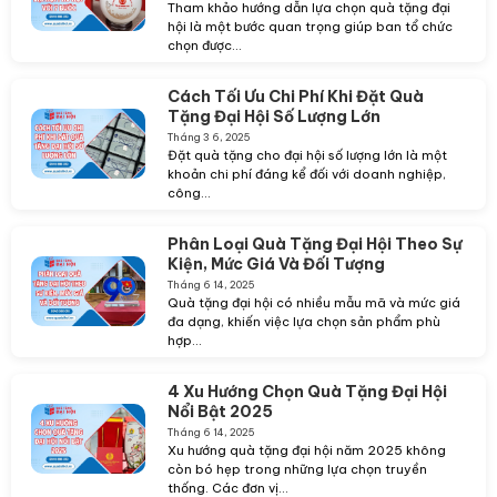
Tham khảo hướng dẫn lựa chọn quà tặng đại
hội là một bước quan trọng giúp ban tổ chức
chọn được...
Cách Tối Ưu Chi Phí Khi Đặt Quà
Tặng Đại Hội Số Lượng Lớn
Tháng 3 6, 2025
Đặt quà tặng cho đại hội số lượng lớn là một
khoản chi phí đáng kể đối với doanh nghiệp,
công...
Phân Loại Quà Tặng Đại Hội Theo Sự
Kiện, Mức Giá Và Đối Tượng
Tháng 6 14, 2025
Quà tặng đại hội có nhiều mẫu mã và mức giá
đa dạng, khiến việc lựa chọn sản phẩm phù
hợp...
4 Xu Hướng Chọn Quà Tặng Đại Hội
Nổi Bật 2025
Tháng 6 14, 2025
Xu hướng quà tặng đại hội năm 2025 không
còn bó hẹp trong những lựa chọn truyền
thống. Các đơn vị...