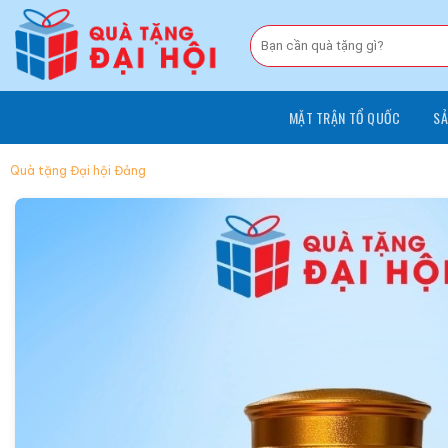
Chuyển
đến
Tìm
kiếm:
nội
dung
MẶT TRẬN TỔ QUỐC
SẢ
Quà tặng Đại hội Đảng