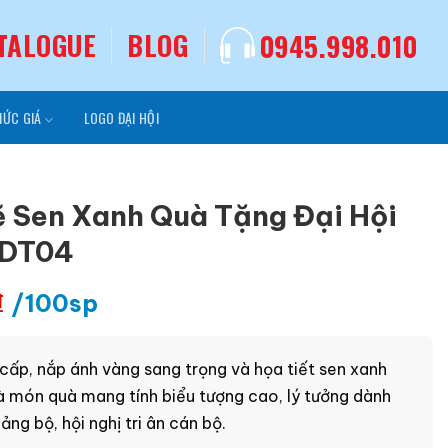
TALOGUE
BLOG
0945.998.010
MỨC GIÁ
LOGO ĐẠI HỘI
ẽ Sen Xanh Quà Tặng Đại Hội
HDT04
₫
/100sp
 cấp, nắp ánh vàng sang trọng và họa tiết sen xanh
à món quà mang tính biểu tượng cao, lý tưởng dành
ảng bộ, hội nghị tri ân cán bộ.