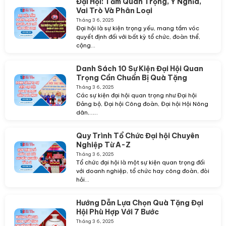
Đại Hội: Tầm Quan Trọng, Ý Nghĩa,
Vai Trò Và Phân Loại
Tháng 3 6, 2025
Đại hội là sự kiện trọng yếu, mang tầm vóc
quyết định đối với bất kỳ tổ chức, đoàn thể,
cộng...
Danh Sách 10 Sự Kiện Đại Hội Quan
Trọng Cần Chuẩn Bị Quà Tặng
Tháng 3 6, 2025
Các sự kiện đại hội quan trọng như Đại hội
Đảng bộ, Đại hội Công đoàn, Đại hội Hội Nông
dân,…...
Quy Trình Tổ Chức Đại hội Chuyên
Nghiệp Từ A-Z
Tháng 3 6, 2025
Tổ chức đại hội là một sự kiện quan trọng đối
với doanh nghiệp, tổ chức hay công đoàn, đòi
hỏi...
Hướng Dẫn Lựa Chọn Quà Tặng Đại
Hội Phù Hợp Với 7 Bước
Tháng 3 6, 2025