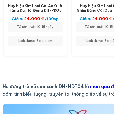
Huy Hiệu Kim Loại Cài Áo Quà
Huy Hiệu Kim Loại
Tặng Đại Hội Đảng DH-PK05
Ghim Băng Cài Quà 
Hội Công Đoàn D
24.000
₫
24.000
₫
Giá từ
/100sp
Giá từ
TG sản xuất: 10-15 ngày
TG sản xuất: 10-15
Kích thước: 3 x 4.4 cm
Kích thước: 3 x 4.
Hũ đựng trà vẽ sen xanh DH-HDT04
là
món quà đ
đậm tính biểu tượng, truyền tải thông điệp về sự trâ