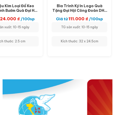
ệu Kim Loại Đổ Keo
Bìa Trình Ký In Logo Quà
nh Bướm Quà Đại Hội
Tặng Đại Hội Công Đoàn DH-
Nông Dân DH-PK02
PK01
24.000
₫
111.000
₫
/100sp
Giá từ
/100sp
ản xuất: 10-15 ngày
TG sản xuất: 10-15 ngày
ch thước: 2.5 cm
Kích thước: 32 x 24.5cm