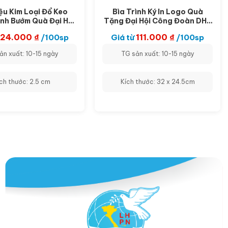
ệu Kim Loại Đổ Keo
Bìa Trình Ký In Logo Quà
nh Bướm Quà Đại Hội
Tặng Đại Hội Công Đoàn DH-
Nông Dân DH-PK02
PK01
24.000
₫
111.000
₫
/100sp
Giá từ
/100sp
ản xuất: 10-15 ngày
TG sản xuất: 10-15 ngày
ch thước: 2.5 cm
Kích thước: 32 x 24.5cm