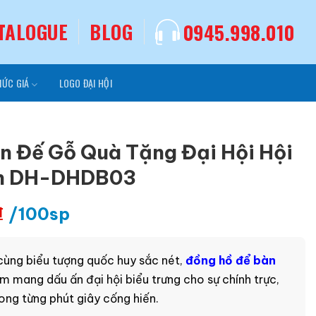
TALOGUE
BLOG
0945.998.010
MỨC GIÁ
LOGO ĐẠI HỘI
n Đế Gỗ Quà Tặng Đại Hội Hội
ân DH-DHDB03
₫
/100sp
 cùng biểu tượng quốc huy sắc nét,
đồng hồ để bàn
m mang dấu ấn đại hội biểu trưng cho sự chính trực,
ong từng phút giây cống hiến.