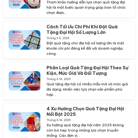
Tham khảo hướng dẫn lựa chọn quà tặng đại
hội là một bước quan trọng giúp ban tổ chức
chọn được...
Cách Tối Ưu Chi Phí Khi Đặt Quà
Tặng Đại Hội Số Lượng Lớn
Tháng 3 6, 2025
Đặt quà tặng cho đại hội số lượng lớn là một
khoản chi phí đáng kể đối với doanh nghiệp,
công...
Phân Loại Quà Tặng Đại Hội Theo Sự
Kiện, Mức Giá Và Đối Tượng
Tháng 6 14, 2025
Quà tặng đại hội có nhiều mẫu mã và mức giá
đa dạng, khiến việc lựa chọn sản phẩm phù
hợp...
4 Xu Hướng Chọn Quà Tặng Đại Hội
Nổi Bật 2025
Tháng 6 14, 2025
Xu hướng quà tặng đại hội năm 2025 không
còn bó hẹp trong những lựa chọn truyền
thống. Các đơn vị...