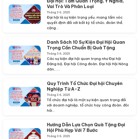
Đại Hội: Tầm Quan Trọng, Ý Nghĩa,
Vai Trò Và Phân Loại
Tháng 3 6, 2025
Đại hội là sự kiện trọng yếu, mang tầm vóc
quyết định đối với bất kỳ tổ chức, đoàn thể,
cộng...
Danh Sách 10 Sự Kiện Đại Hội Quan
Trọng Cần Chuẩn Bị Quà Tặng
Tháng 3 6, 2025
Các sự kiện đại hội quan trọng như Đại hội
Đảng bộ, Đại hội Công đoàn, Đại hội Hội Nông
dân,…...
Quy Trình Tổ Chức Đại hội Chuyên
Nghiệp Từ A-Z
Tháng 3 6, 2025
Tổ chức đại hội là một sự kiện quan trọng đối
với doanh nghiệp, tổ chức hay công đoàn, đòi
hỏi...
Hướng Dẫn Lựa Chọn Quà Tặng Đại
Hội Phù Hợp Với 7 Bước
Tháng 3 6, 2025