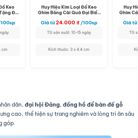
 Đổ Keo
Huy Hiệu Kim Loại Đổ Keo
Huy Hi
Tặng Đại
Ghim Băng Cài Quà Đại Biểu
Ghim Cá
H-PK04
Hội Đồng Nhân Dân DH-PK03
Hội 
24.000
₫
/100sp
Giá từ
/100sp
Giá từ
 ngày
TG sản xuất: 10-15 ngày
TG s
4 cm
Kích thước: 3 x 4.4 cm
Kí
nhân dân,
đại hội Đảng
,
đồng hồ để bàn đế gỗ
ưng cao, thể hiện sự trang nghiêm và lòng tri ân sâu
g góp.