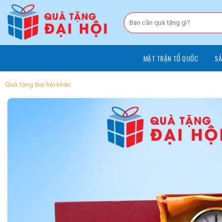
Chuyển
đến
Tìm
kiếm:
nội
dung
MẶT TRẬN TỔ QUỐC
SẢ
Quà tặng Đại hội khác