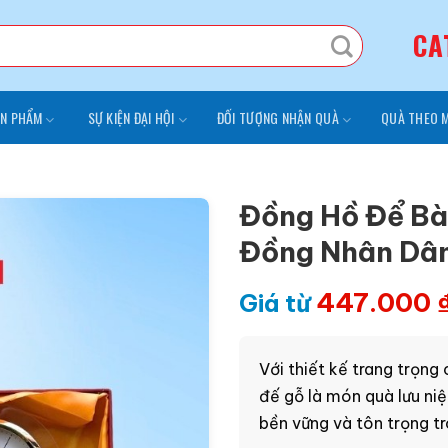
CA
N PHẨM
SỰ KIỆN ĐẠI HỘI
ĐỐI TƯỢNG NHẬN QUÀ
QUÀ THEO 
Đồng Hồ Để Bà
Đồng Nhân D
447.000
Giá từ
Với thiết kế trang trọng
đế gỗ là món quà lưu niệ
bền vững và tôn trọng tr