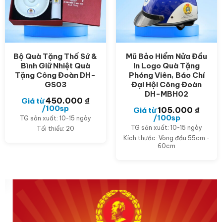
Bộ Quà Tặng Thố Sứ &
Mũ Bảo Hiểm Nửa Đầu
Bình Giữ Nhiệt Quà
In Logo Quà Tặng
Tặng Công Đoàn DH-
Phóng Viên, Báo Chí
GS03
Đại Hội Công Đoàn
DH-MBH02
450.000
₫
Giá từ
/100sp
105.000
₫
Giá từ
/100sp
TG sản xuất: 10-15 ngày
TG sản xuất: 10-15 ngày
Tối thiểu: 20
Kích thước: Vòng đầu 55cm -
60cm