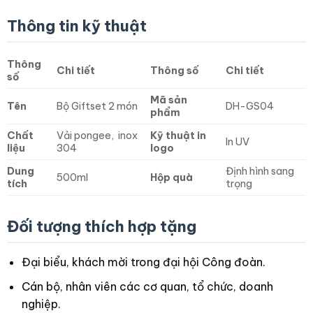
Thông tin kỹ thuật
Thông
Chi tiết
Thông số
Chi tiết
số
Mã sản
Tên
Bộ Giftset 2 món
DH-GS04
phẩm
Chất
Vải pongee, inox
Kỹ thuật in
In UV
liệu
304
logo
Dung
Định hình sang
500ml
Hộp quà
tích
trọng
Đối tượng thích hợp tặng
Đại biểu, khách mời trong đại hội Công đoàn.
Cán bộ, nhân viên các cơ quan, tổ chức, doanh
nghiệp.