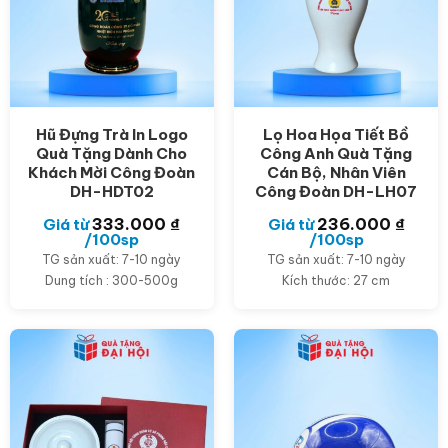
Hũ Đựng Trà In Logo
Lọ Hoa Họa Tiết Bồ
Quà Tặng Dành Cho
Công Anh Quà Tặng
Khách Mời Công Đoàn
Cán Bộ, Nhân Viên
DH-HDT02
Công Đoàn DH-LH07
333.000
₫
236.000
₫
Giá từ
Giá từ
/100sp
/100sp
TG sản xuất: 7-10 ngày
TG sản xuất: 7-10 ngày
Dung tích : 300-500g
Kích thước: 27 cm