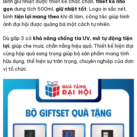
Bình giữ nhiệt được thiết kế chắc chắn,
thiết kế nhỏ
gọn
dung tích 500ml,
giữ nhiệt tốt
. Logo in sắc nét,
bình
tiện lợi mang theo
khi đi làm, công tác giúp hình
ảnh đại hội được quảng bá một cách tự nhiên.
Dù gấp 3 có
khả năng chống tia UV, mở tự động tiện
lợi
, giúp che mưa, chắn nắng hiệu quả. Thiết kế hiện đại
cùng hộp quà sang trọng giúp bộ sản phẩm mang tính
hữu dụng, thể hiện sự trân trọng, chuyên nghiệp của đơn
vị tổ chức.