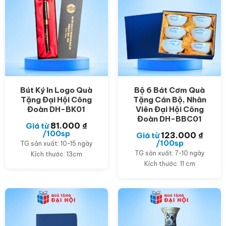
Bút Ký In Logo Quà
Bộ 6 Bát Cơm Quà
Tặng Đại Hội Công
Tặng Cán Bộ, Nhân
Đoàn DH-BK01
Viên Đại Hội Công
Đoàn DH-BBC01
81.000
₫
Giá từ
/100sp
123.000
₫
Giá từ
/100sp
TG sản xuất: 10-15 ngày
TG sản xuất: 7-10 ngày
Kích thước: 13cm
Kích thước: 11 cm