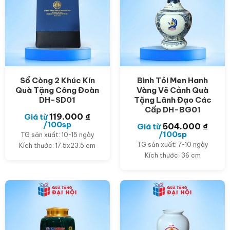
Sổ Còng 2 Khúc Kín
Bình Tỏi Men Hanh
Quà Tặng Công Đoàn
Vàng Vẽ Cảnh Quà
DH-SD01
Tặng Lãnh Đạo Các
Cấp DH-BG01
119.000
₫
Giá từ
/100sp
504.000
₫
Giá từ
/100sp
TG sản xuất: 10-15 ngày
TG sản xuất: 7-10 ngày
Kích thước: 17.5x23.5 cm
Kích thước: 36 cm